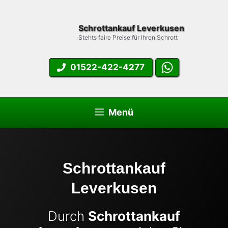
Zum
Inhalt
Schrottankauf Leverkusen
springen
Stehts faire Preise für Ihren Schrott
01522-422-4277
Menü
Schrottankauf
Leverkusen
Durch
Schrottankauf